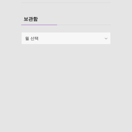
보관함
보
관
함