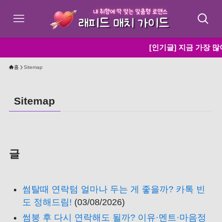
[인기글] 지금 가장 많이
홈
Sitemap
Sitemap
글
썸탈때 연락텀 얼마나 두는 게 좋을까? 카톡 빈
도 정해드림!
(03/08/2026)
썸붕 후 다시 연락해도 될까? 이유·멘트·마음정