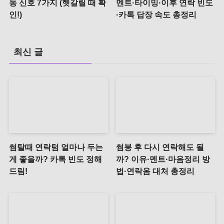
동 신호 7가지 (헷갈릴 때 확
멘트·타이밍·이후 연락 빈도
인!)
·카톡 답장 속도 총정리
최신 글
썸탈때 연락텀 얼마나 두는
썸붕 후 다시 연락해도 될
게 좋을까? 카톡 빈도 정해
까? 이유·멘트·마음정리 방
드림!
법·연락옴 대처 총정리