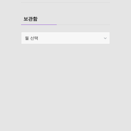
보관함
보
관
함