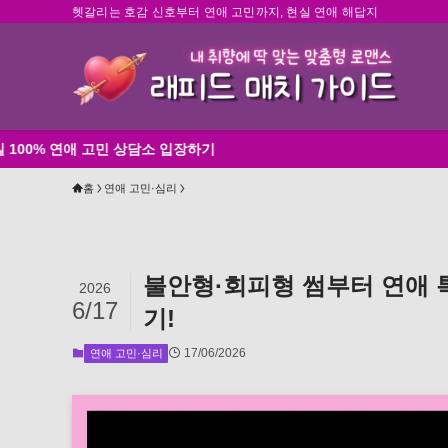
헷갈리는 호감 신호부터 연애 고민까지, 현실 연애 해답지
애 고민 상담소 입장하기
홈
연애 고민·심리
불안형·회피형 썸부터 연애 
2026
6/17
기!
17/06/2026
연애 고민·심리